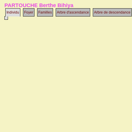
PARTOUCHE Berthe Bihiya
Individu
Foyer
Familles
Arbre d'ascendance
Arbre de descendance