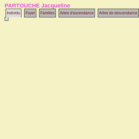
PARTOUCHE Jacqueline
Individu
Foyer
Familles
Arbre d'ascendance
Arbre de descendance