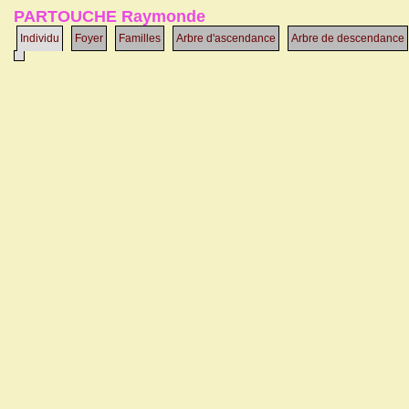
PARTOUCHE Raymonde
Individu
Foyer
Familles
Arbre d'ascendance
Arbre de descendance