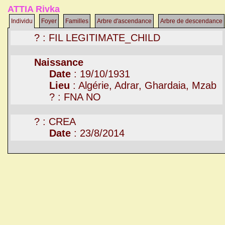
ATTIA Rivka
Individu
Foyer
Familles
Arbre d'ascendance
Arbre de descendance
? : FIL LEGITIMATE_CHILD
Naissance
Date
: 19/10/1931
Lieu
: Algérie, Adrar, Ghardaia, Mzab
? : FNA NO
? : CREA
Date
: 23/8/2014