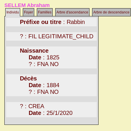
SELLEM Abraham
Individu
Foyer
Familles
Arbre d'ascendance
Arbre de descendance
Préfixe ou titre
: Rabbin
? : FIL LEGITIMATE_CHILD
Naissance
Date
: 1825
? : FNA NO
Décès
Date
: 1884
? : FNA NO
? : CREA
Date
: 25/1/2020