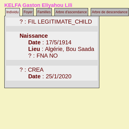
KELFA Gaston Eliyahou Lili
Individu
Foyer
Familles
Arbre d'ascendance
Arbre de descendance
? : FIL LEGITIMATE_CHILD
Naissance
Date
: 17/5/1914
Lieu
: Algérie, Bou Saada
? : FNA NO
? : CREA
Date
: 25/1/2020