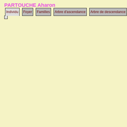
PARTOUCHE Aharon
Individu
Foyer
Familles
Arbre d'ascendance
Arbre de descendance